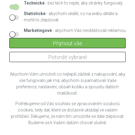
Technické
- bez těch to nejde, aby stránky fungovaly
6,70 Kč s DPH
Statistické
- abychom věděli, co na webu děláte a
VLOŽIT DO KOŠÍKU
mohli to zlepšovat
Marketingové
- abychom Vás neobtěžovali reklamou
Přijmout vše
Potvrdit vybrané
Abychom Vám umožnili co nejlepší zážitek z nakupování, aby
vše fungovalo jak má, abychom si pamatovali Vaše
preference, nastavení, obsah košíku a spoustu dalších
maličkostí.
Potřebujeme od Vás souhlas se zpracováním souborů
cookies, tedy dat, které se dočasně ukládají ve vašem
prohlížeči. Děkujeme, že nám tím umožníte se dále zlepšovat.
Budeme se k Vašim datům chovat slušně.
WAGO 2273-208 SVORKA (8) - 0.5 - 2.5 mm2