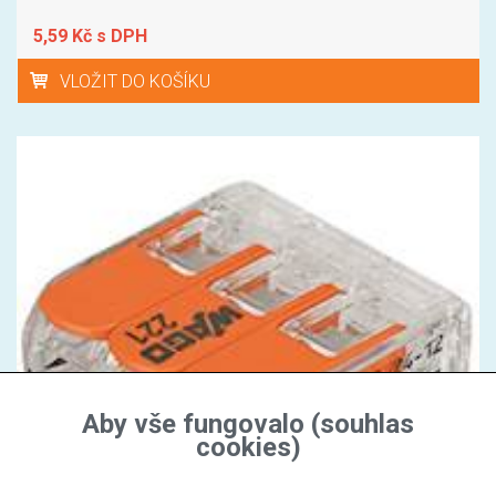
5,59 Kč s DPH
VLOŽIT DO KOŠÍKU
Aby vše fungovalo (souhlas
cookies)
Wago svorka 221-413 svorka 3x4 s páčkou