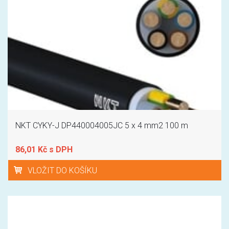
NKT CYKY-J DP440004005JC 5 x 4 mm2 100 m
86,01 Kč s DPH
VLOŽIT DO KOŠÍKU