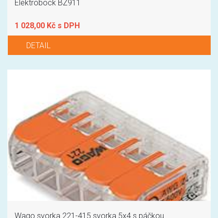
Elektrobock BZ911
1 028,00 Kč s DPH
DETAIL
Wago svorka 221-415 svorka 5x4 s páčkou