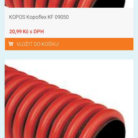
KOPOS Kopoflex KF 09050
20,99 Kč s DPH
VLOŽIT DO KOŠÍKU