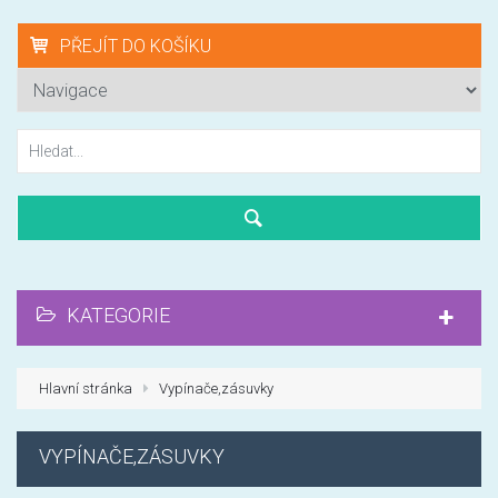
PŘEJÍT DO KOŠÍKU
KATEGORIE
Hlavní stránka
Vypínače,zásuvky
VYPÍNAČE,ZÁSUVKY