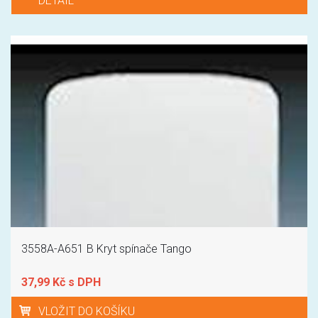
DETAIL
3558A-A651 B Kryt spínače Tango
37,99 Kč s DPH
VLOŽIT DO KOŠÍKU