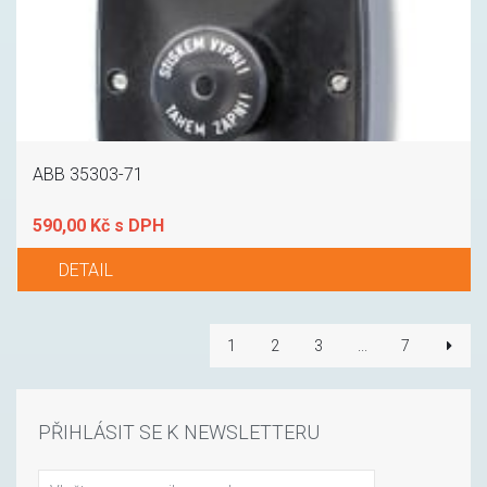
ABB 35303-71
590,00 Kč s DPH
DETAIL
1
2
3
...
7
PŘIHLÁSIT SE K NEWSLETTERU