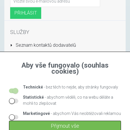
SLUŽBY
Seznam kontaktů dodavatelů
Stránka obchodu
Aby vše fungovalo (souhlas
INFORMACE
cookies)
O nás
Technické
- bez těch to nejde, aby stránky fungovaly
Nejprodávanejší
Statistické
- abychom věděli, co na webu děláte a
Výrobci
mohli to zlepšovat
Zásady ochrany osobních údajů
Marketingové
- abychom Vás neobtěžovali reklamou
Obchodní podmínky
Přijmout vše