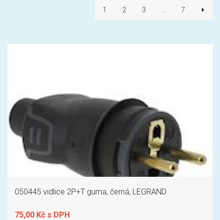
1
2
3
...
7
050445 vidlice 2P+T guma, černá, LEGRAND
75,00 Kč s DPH