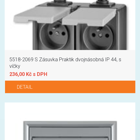
5518-2069 S Zásuvka Praktik dvojnásobná IP 44, s
víčky
236,00 Kč s DPH
DETAIL