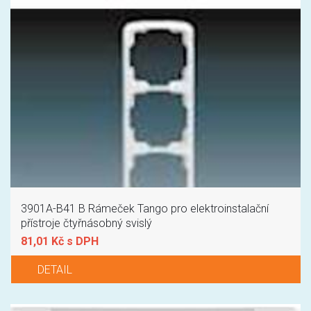
3901A-B41 B Rámeček Tango pro elektroinstalační
přístroje čtyřnásobný svislý
81,01 Kč s DPH
DETAIL