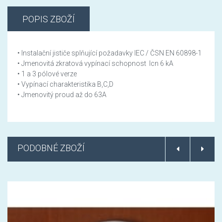
POPIS ZBOŽÍ
• Instalační jističe splňující požadavky IEC / ČSN EN 60898-1
• Jmenovitá zkratová vypínací schopnost Icn 6 kA
• 1 a 3 pólové verze
• Vypínací charakteristika B,C,D
• Jmenovitý proud až do 63A
PODOBNÉ ZBOŽÍ