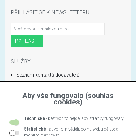
PŘIHLÁSIT SE K NEWSLETTERU
SLUŽBY
Seznam kontaktů dodavatelů
Stránka obchodu
Aby vše fungovalo (souhlas
INFORMACE
cookies)
O nás
Technické
- bez těch to nejde, aby stránky fungovaly
Nejprodávanejší
Statistické
- abychom věděli, co na webu děláte a
Výrobci
mohli to zlepšovat