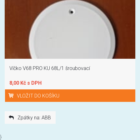
Víčko V68 PRO KU 68L/1 šroubovací
8,00 Kč s DPH
VLOŽIT DO KOŠÍKU
Zpátky na: ABB
}