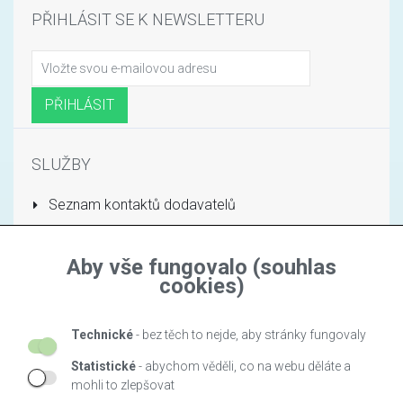
PŘIHLÁSIT SE K NEWSLETTERU
SLUŽBY
Seznam kontaktů dodavatelů
Stránka obchodu
Aby vše fungovalo (souhlas
INFORMACE
cookies)
O nás
Technické
- bez těch to nejde, aby stránky fungovaly
Nejprodávanejší
Statistické
- abychom věděli, co na webu děláte a
Výrobci
mohli to zlepšovat
Zásady ochrany osobních údajů