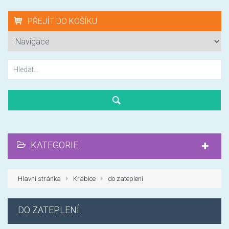
PŘEJÍT DO KOŠÍKU
KATEGORIE
Hlavní stránka
Krabice
do zateplení
DO ZATEPLENÍ